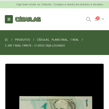
Seja bem vindo ao Cédulas. Compra e venda de cédulas e moedas.
0
PRODUTOS
CÉDULAS
,
PLANO REAL
,
1 REAL
C-243 1 REAL 1994 FE – C/ DEUS SEJA LOUVADO