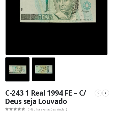
C-243 1 Real 1994 FE – C/
Deus seja Louvado
( Não há avaliações ainda. )